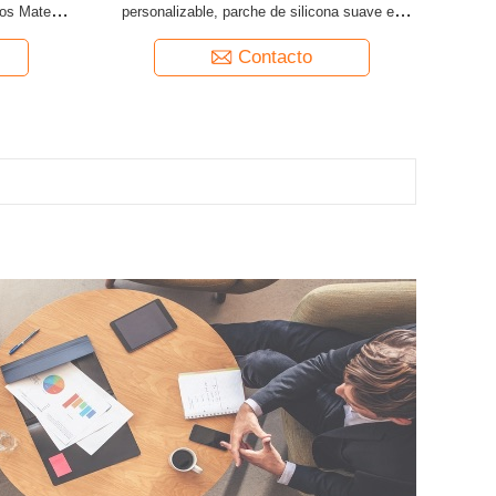
os Material
personalizable, parche de silicona suave en
s para ropa
relieve 3D para prendas, sombreros, bolsos,
abrigos, material duradero y ecológico
Contacto