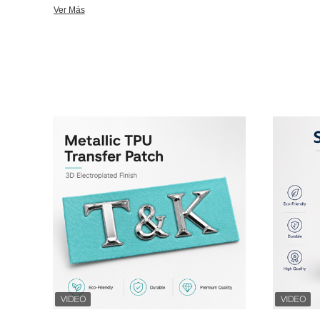
equipaje, sombreros y industria del calzado T&K para ofrecer su servicio con la mente "Proteger la marca
Ver Más
y promover su valor", somos buenos para hacer detalles de la ma
trabajo, etc. Toda la materia prima utilizada por T&K puede cumplir con las pruebas ambientales, T&K
sigue bien los procesos estándar para hacer cada producto, y T&
cliente, por lo que si nos da la oportunidad, puede recibir un buen servicio. T&K ofre
pensando en "proteger el derecho de marca y promover su valor
desde el control de calidad de la materia prima, el estudio técni
control de calidad del producto al 100%. Utilizamos materia prima estándar OEKOTEX y GRS y cumple
con los requisitos de los clientes. Para la gestión de la empre
ambiente social y la responsabilidad social y los derechos h