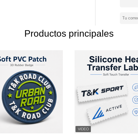
teria prima, la tecnología, el proceso de
K tiene un excelente equipo de servicio al
ce su servicio
Productos principales
", somos buenos para hacer detalles
co, el manejo del proceso de trabajo y el
sa, tenemos ISO9001, para el medio
umanos tenemos HIGG y BSCI.