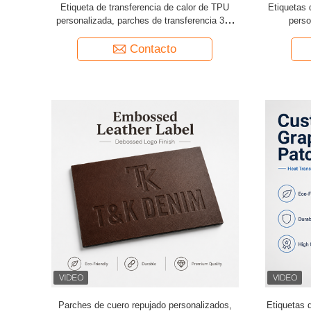
Etiqueta de transferencia de calor de TPU
Etiquetas 
personalizada, parches de transferencia 3D,
perso
insignias metálicas impermeables, adecuadas
antidesl
para ropa, bolsos, zapatos, duraderas y fáciles
materi
Contacto
de aplicar
Parches de cuero repujado personalizados,
Etiquetas 