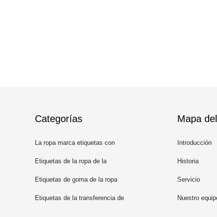
Categorías
Mapa del 
La ropa marca etiquetas con
Introducción
etiqueta
Etiquetas de la ropa de la
Historia
impresión de la pantalla
Etiquetas de goma de la ropa
Servicio
Etiquetas de la transferencia de
Nuestro equip
calor del silicón