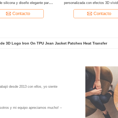
de silicona y diseño elegante para
personalizada con efectos 3D vívid
s de marca de prendas únicas y de
ecológico y amplia gama de colore
moda
y accesorios de moda
Contacto
Contacto
de 3D Logo Iron On TPU Jean Jacket Patches Heat Transfer
 de goma grabados en relieve amistosos de la ropa de Eco
rabajó desde 2013 con ellos, yo siente
Nosotros y mi equipo apreciamos mucho! --