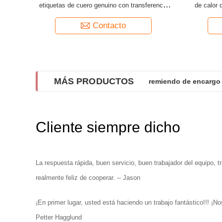
etiquetas de cuero genuino con transferencia
de calor 
de calor, planchables, diseñados para ropa,
solucione
bolsos, zapatos y sombreros
Contacto
MÁS PRODUCTOS
remiendo de encargo 
Remiendos de encargo
Cliente siempre dicho
La respuesta rápida, buen servicio, buen trabajador del equipo, t
realmente feliz de cooperar. -- Jason
¡En primer lugar, usted está haciendo un trabajo fantástico!!! ¡
Petter Hagglund