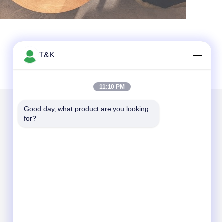
T&K
11:10 PM
Good day, what product are you looking 
for?
Envíenos un correo
Send