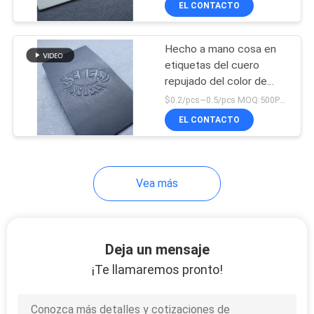
EL CONTACTO
22
Tirador del
Hecho a mano cosa en
resbalador de la
etiquetas del cuero
repujado del color de
cremallera
CMYK
$0.2/pcs~0.5/pcs MOQ:500PCS
EL CONTACTO
Vea más
Deja un mensaje
¡Te llamaremos pronto!