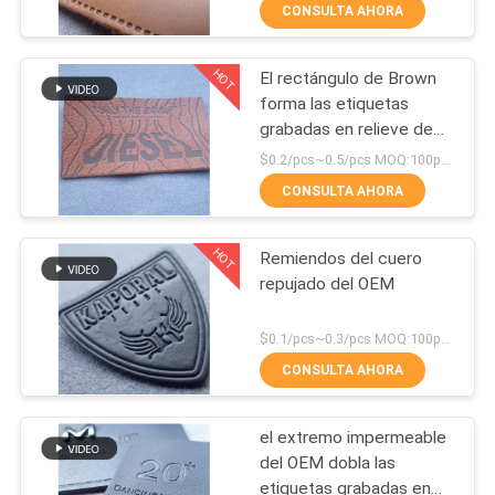
CONSULTA AHORA
CONTROL
HOT
El rectángulo de Brown
DE
69
forma las etiquetas
CALIDAD
grabadas en relieve de
Etiquetas de goma
encargo 3D
$0.2/pcs~0.5/pcs MOQ:100pcs
de la ropa
ÉNTRENOS
CONSULTA AHORA
EN
HOT
Remiendos del cuero
CONTACTO
repujado del OEM
CON
100
$0.1/pcs~0.3/pcs MOQ:100pcs
Etiquetas de la
CONSULTA AHORA
PIDA
UNA
transferencia de
el extremo impermeable
CITA
calor del silicón
del OEM dobla las
etiquetas grabadas en