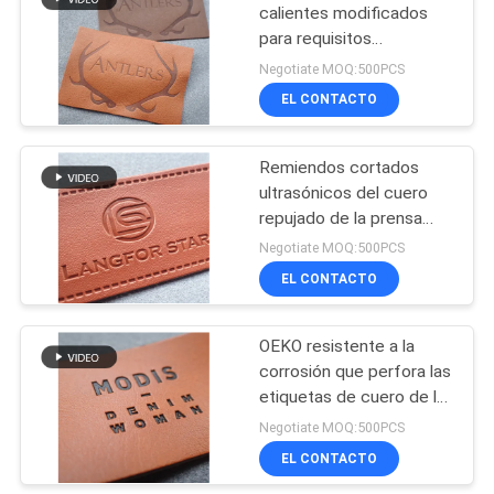
calientes modificados
para requisitos
44
particulares del cuero
Negotiate MOQ:500PCS
repujado del cobre de la
Remiendos del
EL CONTACTO
antigüedad
cuero repujado
Remiendos cortados
ultrasónicos del cuero
repujado de la prensa
lavable del calor
Negotiate MOQ:500PCS
EL CONTACTO
21
Etiquetas del
OEKO resistente a la
corrosión que perfora las
oscilación de la
etiquetas de cuero de la
ropa
ropa
Negotiate MOQ:500PCS
EL CONTACTO