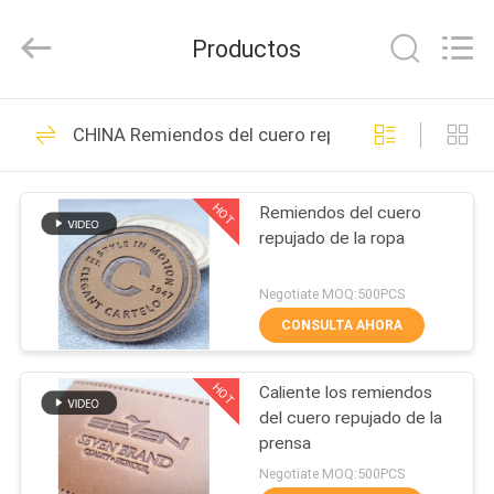
-
2026
T&K
Productos
Garment
Accessories
Co.,Ltd.
All
Rights
HOGAR
38
Reserved.
CHINA Remiendos del cuero repujado
La ropa marca
PRODUCTOS
etiquetas con
HOT
Remiendos del cuero
repujado de la ropa
etiqueta
SOBRE
NOSOTROS
Negotiate MOQ:500PCS
CONSULTA AHORA
37
VIAJE
Etiquetas de la ropa
HOT
Caliente los remiendos
DE
del cuero repujado de la
LA
de la impresión de
prensa
FÁBRICA
Negotiate MOQ:500PCS
la pantalla