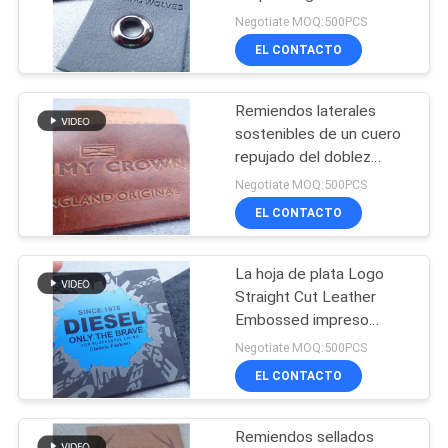
relieve de cuero
Negotiate MOQ:500PCS
MAPA
EL CONTACTO
DEL
33
SITIO
etiqueta de
Remiendos laterales
sostenibles de un cuero
transferencia de
PRIVACY
repujado del doblez
OEKO
calor tpu
Negotiate MOQ:500PCS
POLICY
EL CONTACTO
La hoja de plata Logo
92
Straight Cut Leather
Remiendos de
Embossed impreso
remienda
Negotiate MOQ:500PCS
encargo de la ropa
EL CONTACTO
Remiendos sellados