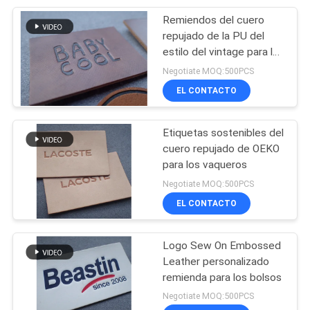
Remiendos del cuero
42
repujado de la PU del
Banda elástica
estilo del vintage para los
zapatos
Negotiate MOQ:500PCS
impresa
EL CONTACTO
Etiquetas sostenibles del
cuero repujado de OEKO
para los vaqueros
28
Negotiate MOQ:500PCS
Cordón del cierre de
EL CONTACTO
tira
Logo Sew On Embossed
Leather personalizado
remienda para los bolsos
Negotiate MOQ:500PCS