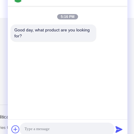
5:16 PM
Good day, what product are you looking 
for?
Envíenos un correo
Send
ítica de privacidad
Sitio movil
es Co.,Ltd. All Rights Reserved.