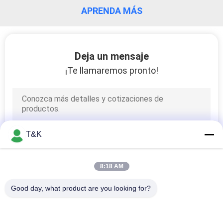
APRENDA MÁS
CONTROL
DE
Deja un mensaje
CALIDAD
¡Te llamaremos pronto!
ÉNTRENOS
EN
CONTACTO
T&K
CON
8:18 AM
PIDA
UNA
Good day, what product are you looking for?
CITA
Categorías Populares
Todos