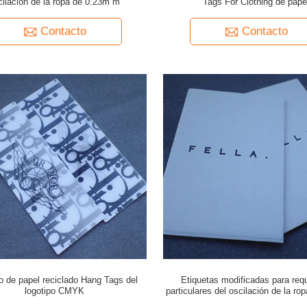
cilación de la ropa de 0.23m m
Tags For Clothing de pape
Contacto
Contacto
o de papel reciclado Hang Tags del
Etiquetas modificadas para requ
logotipo CMYK
particulares del oscilación de la ro
m con la secuencia