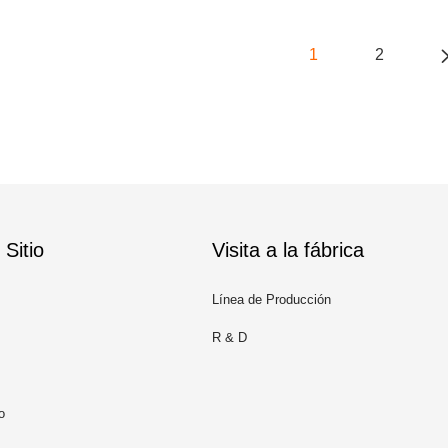
1
2
Sitio
Visita a la fábrica
Línea de Producción
R & D
o