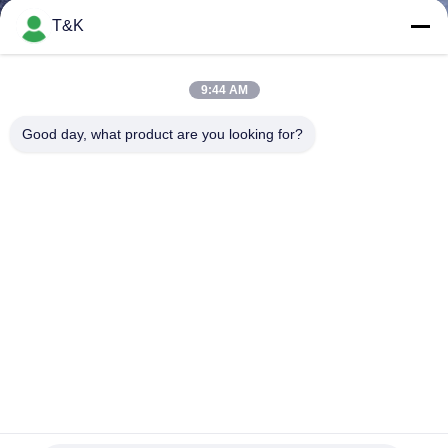
T&K
CONTROL
DE
9:44 AM
CALIDAD
Good day, what product are you looking for?
ÉNTRENOS
EN
CONTACTO
CON
PIDA
UNA
Remiendos cortados ultrasónicos del cuero repujado de la
CITA
prensa lavable del calor
Remiendos del cuero repujado
2025-07-20