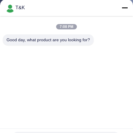
T&K
CONTROL
DE
7:08 PM
CALIDAD
Good day, what product are you looking for?
ÉNTRENOS
EN
CONTACTO
CON
PIDA
UNA
Remiendos sellados calientes modificados para requisitos
CITA
particulares del cuero repujado del cobre de la antigüedad
Remiendos del cuero repujado
2025-07-20