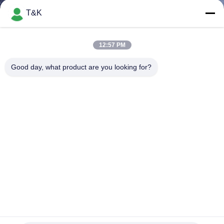
T&K
CONTROL
DE
12:57 PM
CALIDAD
Good day, what product are you looking for?
ÉNTRENOS
EN
CONTACTO
CON
PIDA
UNA
Parche de logo de silicona 3D personalizado con base de tela
CITA
de yute natural para marcas de ropa
La ropa marca etiquetas con etiqueta
2026-07-27