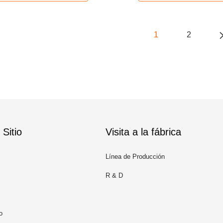
1
2
Sitio
Visita a la fábrica
Línea de Producción
R & D
o