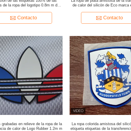
sión de las etiquetas 100% de las
La ropa de plata amistosa de la tra
s de la ropa del logotipo 0.8m m del
de calor del silicón de Eco marca 
silicón
con etiqueta
Contacto
Contacto
 grabadas en relieve de la ropa de la
La ropa colorida amistosa del sili
encia de calor de Logo Rubber 1.2m m
etiqueta etiquetas de la transferenc