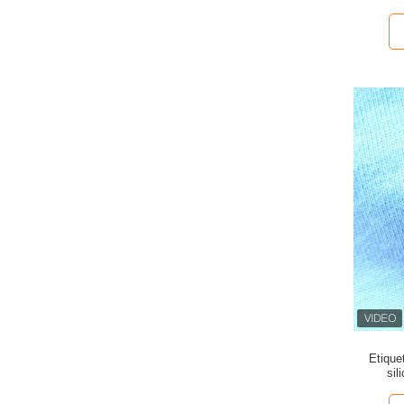
Etique
sil