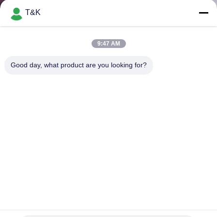
T&K
CONTROL
DE
9:47 AM
CALIDAD
Good day, what product are you looking for?
ÉNTRENOS
EN
CONTACTO
CON
PIDA
UNA
Etiquetas de ropa de goma de silicona suave personalizadas
CITA
con características antideslizantes opciones de color ricas y
material de PVC no tóxico ecológico
Etiquetas de goma de la ropa
2026-07-27