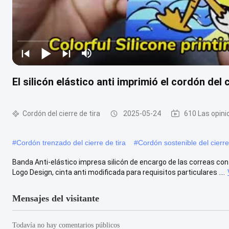
El silicón elástico anti imprimió el cordón del 
Cordón del cierre de tira
2025-05-24
610 Las opini
#
Cordón trenzado del cierre de tira
#
Cordón sostenible del cierre
Banda Anti-elástico impresa silicón de encargo de las correas con 
Logo Design, cinta anti modificada para requisitos particulares ....
Mensajes del visitante
Todavía no hay comentarios públicos