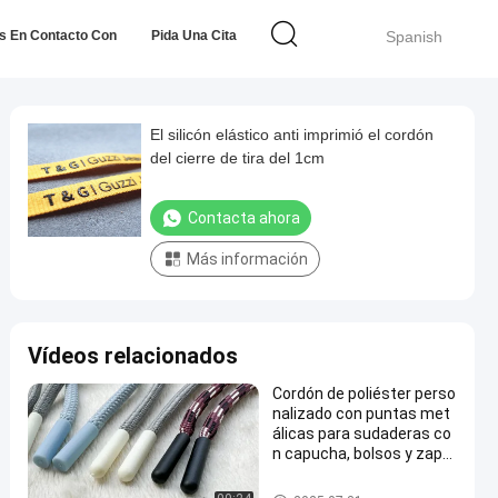
s En Contacto Con
Pida Una Cita
Spanish
El silicón elástico anti imprimió el cordón
del cierre de tira del 1cm
Contacta ahora
Más información
Vídeos relacionados
Cordón de poliéster perso
nalizado con puntas met
álicas para sudaderas co
n capucha, bolsos y zapa
tos
Cordón del cierre de tira