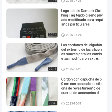
00:24
2025-07-31
Logo Labels Damask Clot
hing Tag tejido diseño priv
ado modificado para requi
sitos particulares
Etiquetas de la ropa de la impr
00:14
2025-05-24
esión de la pantalla
Los cordones del algodón
del extremo de las silicon
as suaves para las camis
etas modificaron extremi
dades del silicón para req
uisitos particulares
Cordón del cierre de tira
00:16
2025-07-20
Cordón con capucha de 5
0 cm con acabado de silic
ona de revestimiento de
cuerda de accesorios de r
opa
Cordón del cierre de tira
00:43
2023-10-31