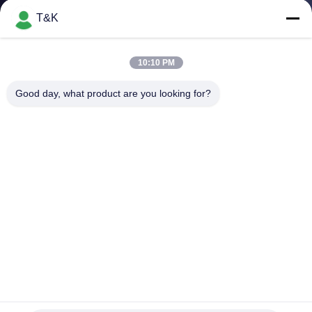
T&K
CONTROL
DE
10:10 PM
CALIDAD
Good day, what product are you looking for?
ÉNTRENOS
EN
CONTACTO
CON
PIDA
UNA
Etiquetas de ropa Etiquetas con transferencia de calor de
CITA
silicona y diseño elegante para soluciones de marca de
prendas únicas y de moda
La ropa marca etiquetas con etiqueta
2026-07-27