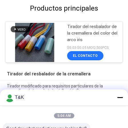
Productos principales
Tirador del resbalador de
la cremallera del color del
arco iris
$0.03-$0.05 MOQ:500PCS
EL CONTACTO
Tirador del resbalador de la cremallera
Tirador modificado para requisitos particulares de la
cremallera de Logo Auto Lock Durable Bag
T&K
Tirador del resbalador de la cremallera del moldeo a presión
PE ISO9001
5:04 AM
Tirador de goma de la cremallera de la inyección colorida TPU
del ODM para el equipaje