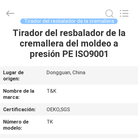
-
2026
T&K
Garment
Accessories
Tirador del resbalador de la cremallera
Co.,Ltd.
All
Rights
Tirador del resbalador de la
HOGAR
Reserved.
cremallera del moldeo a
PRODUCTOS
presión PE ISO9001
SOBRE
Lugar de
Dongguan, China
origen:
NOSOTROS
Nombre de la
T&K
marca:
VIAJE
Certificación:
OEKO,SGS
DE
LA
Número de
TK
modelo:
FÁBRICA