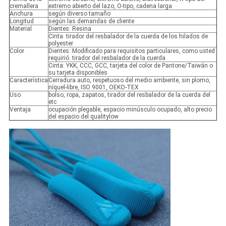
cremallera
extremo abierto del lazo, O-tipo, cadena larga
Anchura
según diverso tamaño
Longitud
según las demandas de cliente
Material
Dientes: Resina
Cinta: tirador del resbalador de la cuerda de los hilados de
polyester
Color
Dientes: Modificado para requisitos particulares, como usted
requirió. tirador del resbalador de la cuerda
Cinta: YKK, CCC, GCC, tarjeta del color de Pantone/Taiwán o
su tarjeta disponibles
Característica
Cerradura auto, respetuoso del medio ambiente, sin plomo,
níquel-libre, ISO 9001, OEKO-TEX
Uso
bolso, ropa, zapatos, tirador del resbalador de la cuerda del
etc
Ventaja
ocupación plegable, espacio minúsculo ocupado, alto precio
del espacio del qualitylow