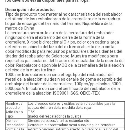
los diversos están disponibles para la ropa:
Descripción de producto:
Tipo de producto tipo material no característica del resbalador
del silicón de los resbaladores de la cremallera de la cerradura
Lugar de encargo del tamaño del tamaño Níquel-libre de la
marca de China
La cerradura semi auto auto de la cerradura del resbalador
ningunos cierra el extremo del cierre de la forma de la
cremallera, X-tipo bidireccional O-tipo, color con cadena larga
del extremo abierto del lazo del extremo abierto de la cinta:
color modificado para requisitos particulares de los dientes del
tirador del resbalador de Colorrope: Muestra modificada para
requisitos particulares del tirador del resbalador de la cuerda del
color: Resbalador disponible MOQ de la cremallera de la aleación
del cinc de la muestra libre
1000 metros cubren con cinc el logotipo del resbalador del
metal de la aleación: su desin es detalle de goma aceptable del
embalaje del tirador de la cremallera: 100pcs/pp el bolso, 3000-
5000pcs/ctn cubre con cinc el certificado del resbalador de la
cremallera de la aleación: ISO9001, SGS, OEKO-TEX
Nombre de
Los diversos colores y estilos están disponibles para la
producto
cabeza del tirón de la mochila de la ropa
Artículo no.
T&K
Tipo
tirador del resbalador de la cuerda
Dientes
Dientes europeos/dientes estándar etc.
Resbalador
Cerradura auto/cerradura semi auto/ninguna cerradura
Forma de la
extremo cercano, extremo abierto, bidireccional, X-tipo del