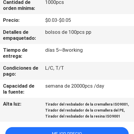
Cantidad de
1000pcs
orden mínima:
CONTROL
Precio:
$0.03-$0.05
DE
Detalles de
bolsos de 100pcs pp
CALIDAD
empaquetado:
Tiempo de
días 5~8working
ÉNTRENOS
entrega:
EN
Condiciones de
L/C, T/T
CONTACTO
pago:
CON
Capacidad de
semana de 20000pcs /day
la fuente:
PIDA
Alta luz:
,
Tirador del resbalador de la cremallera ISO9001
,
Tirador del resbalador de la cremallera del PE
UNA
Tirador del resbalador de la resina ISO9001
CITA