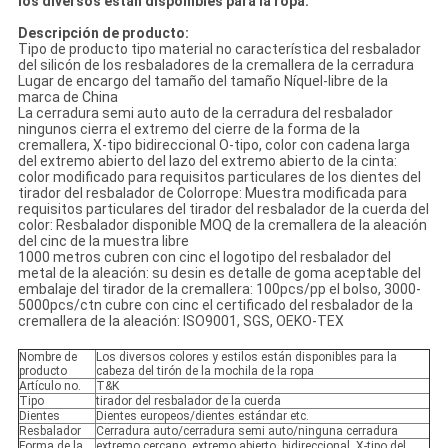
los diversos están disponibles para la ropa:
Descripción de producto:
Tipo de producto tipo material no característica del resbalador
del silicón de los resbaladores de la cremallera de la cerradura
Lugar de encargo del tamaño del tamaño Níquel-libre de la
marca de China
La cerradura semi auto auto de la cerradura del resbalador
ningunos cierra el extremo del cierre de la forma de la
cremallera, X-tipo bidireccional O-tipo, color con cadena larga
del extremo abierto del lazo del extremo abierto de la cinta:
color modificado para requisitos particulares de los dientes del
tirador del resbalador de Colorrope: Muestra modificada para
requisitos particulares del tirador del resbalador de la cuerda del
color: Resbalador disponible MOQ de la cremallera de la aleación
del cinc de la muestra libre
1000 metros cubren con cinc el logotipo del resbalador del
metal de la aleación: su desin es detalle de goma aceptable del
embalaje del tirador de la cremallera: 100pcs/pp el bolso, 3000-
5000pcs/ctn cubre con cinc el certificado del resbalador de la
cremallera de la aleación: ISO9001, SGS, OEKO-TEX
Nombre de
Los diversos colores y estilos están disponibles para la
producto
cabeza del tirón de la mochila de la ropa
Artículo no.
T&K
Tipo
tirador del resbalador de la cuerda
Dientes
Dientes europeos/dientes estándar etc.
Resbalador
Cerradura auto/cerradura semi auto/ninguna cerradura
Forma de la
extremo cercano, extremo abierto, bidireccional, X-tipo del