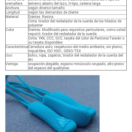
cremallera
extremo abierto del lazo, O-tipo, cadena larga
Anchura
según diverso tamaño
Longitud
según las demandas de cliente
Material
Dientes: Resina
Cinta: tirador del resbalador de la cuerda de los hilados de
polyester
Color
Dientes: Modificado para requisitos particulares, como usted
requirió. tirador del resbalador de la cuerda
Cinta: YKK, CCC, GCC, tarjeta del color de Pantone/Taiwán o
su tarjeta disponibles
Característica
Cerradura auto, respetuoso del medio ambiente, sin plomo,
níquel-libre, ISO 9001, OEKO-TEX
Uso
bolso, ropa, zapatos, tirador del resbalador de la cuerda del
etc
Ventaja
ocupación plegable, espacio minúsculo ocupado, alto precio
del espacio del qualitylow