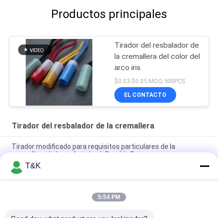
Productos principales
Tirador del resbalador de
la cremallera del color del
arco iris
$0.03-$0.05 MOQ:500PCS
EL CONTACTO
Tirador del resbalador de la cremallera
Tirador modificado para requisitos particulares de la
cremallera de Logo Auto Lock Durable Bag
T&K
Tirador del resbalador de la cremallera del moldeo a presión
PE ISO9001
5:54 PM
Tirador de goma de la cremallera de la inyección colorida TPU
del ODM para el equipaje