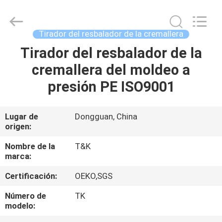
-
2026
T&K
Garment
Accessories
Tirador del resbalador de la cremallera
Co.,Ltd.
All
Rights
Tirador del resbalador de la
HOGAR
Reserved.
cremallera del moldeo a
PRODUCTOS
presión PE ISO9001
SOBRE
Lugar de
Dongguan, China
origen:
NOSOTROS
Nombre de la
T&K
marca:
VIAJE
Certificación:
OEKO,SGS
DE
LA
Número de
TK
modelo:
FÁBRICA