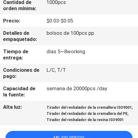
Cantidad de
1000pcs
orden mínima:
CONTROL
Precio:
$0.03-$0.05
DE
Detalles de
bolsos de 100pcs pp
CALIDAD
empaquetado:
Tiempo de
días 5~8working
ÉNTRENOS
entrega:
EN
Condiciones de
L/C, T/T
CONTACTO
pago:
CON
Capacidad de
semana de 20000pcs /day
la fuente:
PIDA
Alta luz:
,
Tirador del resbalador de la cremallera ISO9001
,
Tirador del resbalador de la cremallera del PE
UNA
Tirador del resbalador de la resina ISO9001
CITA