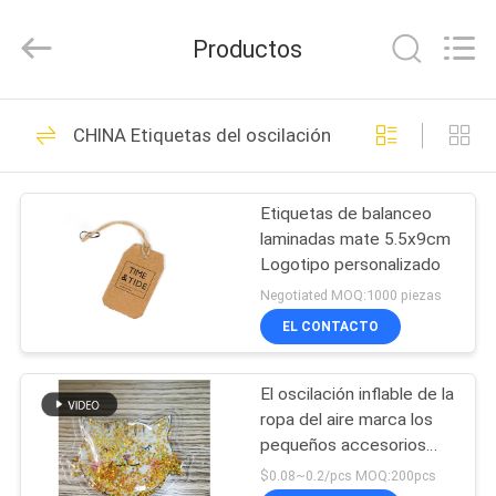
-
2026
T&K
Productos
Garment
Accessories
Co.,Ltd.
All
Rights
HOGAR
38
Reserved.
CHINA Etiquetas del oscilación de la ropa
La ropa marca
PRODUCTOS
etiquetas con
Etiquetas de balanceo
laminadas mate 5.5x9cm
etiqueta
SOBRE
Logotipo personalizado
NOSOTROS
Negotiated MOQ:1000 piezas
EL CONTACTO
37
VIAJE
Etiquetas de la ropa
El oscilación inflable de la
DE
ropa del aire marca los
LA
de la impresión de
pequeños accesorios
con etiqueta para la
FÁBRICA
$0.08~0.2/pcs MOQ:200pcs
la pantalla