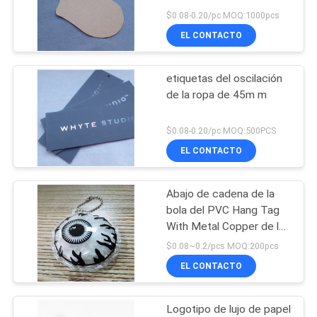
$0.08-0.20/pc MOQ:1000pcs
MAPA
EL CONTACTO
DEL
33
SITIO
etiqueta de
etiquetas del oscilación
de la ropa de 45m m
transferencia de
PRIVACY
calor tpu
$0.08-0.20/pc MOQ:500PCS
POLICY
EL CONTACTO
Abajo de cadena de la
92
bola del PVC Hang Tag
Remiendos de
With Metal Copper de la
pluma de la chaqueta
$0.08~0.2/pcs MOQ:200pcs
encargo de la ropa
EL CONTACTO
Logotipo de lujo de papel