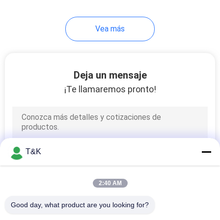
42
Vea más
Banda elástica
impresa
Deja un mensaje
¡Te llamaremos pronto!
28
Cordón del cierre de
T&K
tira
2:40 AM
Good day, what product are you looking for?