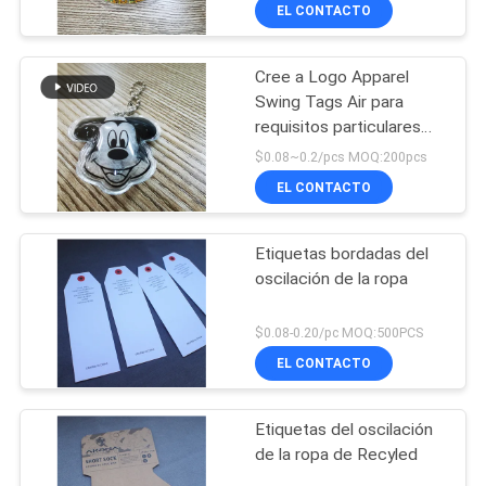
chaqueta del plumón
EL CONTACTO
CONTROL
Cree a Logo Apparel
DE
69
Swing Tags Air para
CALIDAD
requisitos particulares
Etiquetas de goma
inflable abajo de pluma
$0.08~0.2/pcs MOQ:200pcs
de la ropa
ÉNTRENOS
EL CONTACTO
EN
Etiquetas bordadas del
CONTACTO
oscilación de la ropa
CON
100
$0.08-0.20/pc MOQ:500PCS
Etiquetas de la
EL CONTACTO
PIDA
UNA
transferencia de
Etiquetas del oscilación
CITA
calor del silicón
de la ropa de Recyled