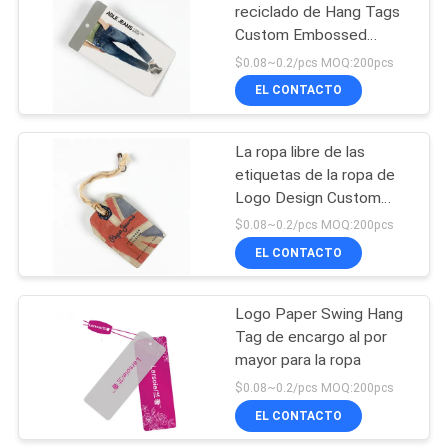
reciclado de Hang Tags
Custom Embossed
44
Name de la ropa de la
$0.08~0.2/pcs MOQ:200pcs
impresión de la hoja
Remiendos del
EL CONTACTO
cuero repujado
La ropa libre de las
etiquetas de la ropa de
Logo Design Custom
Brand Name viste la
$0.08~0.2/pcs MOQ:200pcs
etiqueta colgante de las
EL CONTACTO
21
etiquetas
Etiquetas del
Logo Paper Swing Hang
Tag de encargo al por
oscilación de la
mayor para la ropa
ropa
$0.08~0.2/pcs MOQ:200pcs
EL CONTACTO