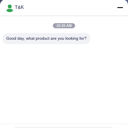
T&K
CONTROL
DE
10:35 AM
CALIDAD
Good day, what product are you looking for?
ÉNTRENOS
EN
CONTACTO
CON
PIDA
UNA
Los animales forman 3D los 7cm que la ropa de la
CITA
transferencia de calor etiqueta el silicio la impresión de goma
Etiquetas de la transferencia de calor del silicón