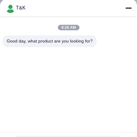
T&K
CONTROL
DE
9:26 AM
CALIDAD
Good day, what product are you looking for?
ÉNTRENOS
EN
CONTACTO
CON
PIDA
UNA
CITA
Eco POM Rubber Clothing Labels plástico amistoso
Etiquetas de goma de la ropa
2021-12-10