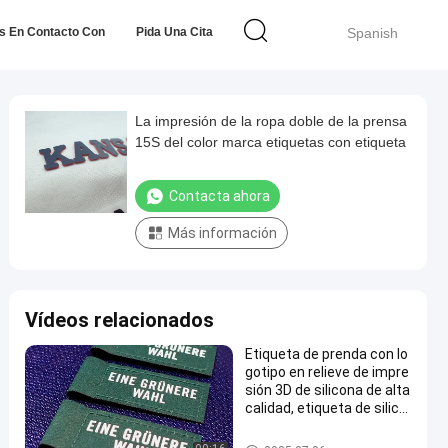
s En Contacto Con
Pida Una Cita
Spanish
La impresión de la ropa doble de la prensa
15S del color marca etiquetas con etiqueta
Contacta ahora
Más información
Vídeos relacionados
Etiqueta de prenda con lo
gotipo en relieve de impre
sión 3D de silicona de alta
calidad, etiqueta de silico
na, transferencia de calor
para uso en ropa
Etiquetas de la transferencia d