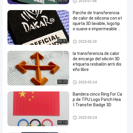
00:16
2025-07-06
e calor del silicón
Parche de transferencia
de calor de silicona con et
iqueta 3D lavable, logotip
o suave e impermeable p
ara camisetas, bolsos y z
apatos
Etiquetas de la transferencia d
00:37
2025-06-20
e calor del silicón
la transferencia de calor
de encargo del silicón 3D
etiqueta resbalón anti dis
eño libre
Etiquetas de la transferencia d
00:20
2025-05-24
e calor del silicón
Bandera cinco Ring For Ca
p de TPU Logo Patch Hea
t Transfer Badge 3D
Remiendos de encargo de la r
2025-05-24
opa
00:16