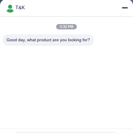
T&K
CONTROL
DE
3:32 PM
CALIDAD
Good day, what product are you looking for?
ÉNTRENOS
EN
CONTACTO
CON
PIDA
UNA
Etiqueta impresa de la transferencia de calor del silicón del
CITA
SGS 3D para la ropa de deportes
Etiquetas de la transferencia de calor del silicón