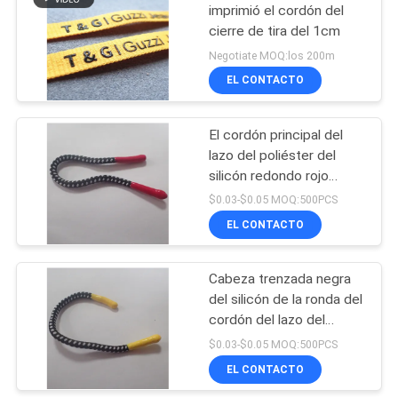
imprimió el cordón del
cierre de tira del 1cm
Negotiate MOQ:los 200m
EL CONTACTO
El cordón principal del
lazo del poliéster del
silicón redondo rojo
trenzó 5mm-8m m
$0.03-$0.05 MOQ:500PCS
EL CONTACTO
Cabeza trenzada negra
del silicón de la ronda del
cordón del lazo del
poliéster
$0.03-$0.05 MOQ:500PCS
EL CONTACTO