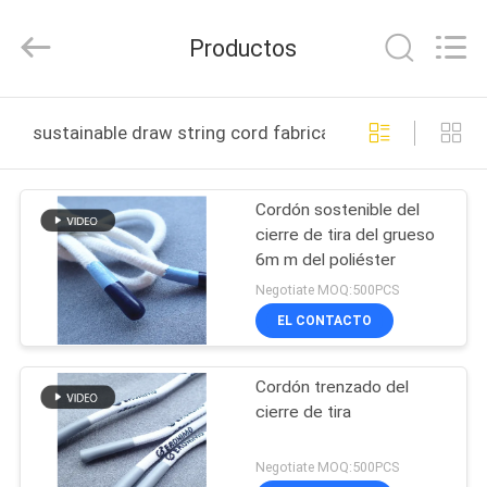
-
2026
T&K
Productos
Garment
Accessories
Co.,Ltd.
All
Rights
HOGAR
Reserved.
sustainable draw string cord fabricación en línea
PRODUCTOS
Cordón sostenible del
cierre de tira del grueso
SOBRE
6m m del poliéster
NOSOTROS
Negotiate MOQ:500PCS
EL CONTACTO
VIAJE
Cordón trenzado del
DE
cierre de tira
LA
FÁBRICA
Negotiate MOQ:500PCS