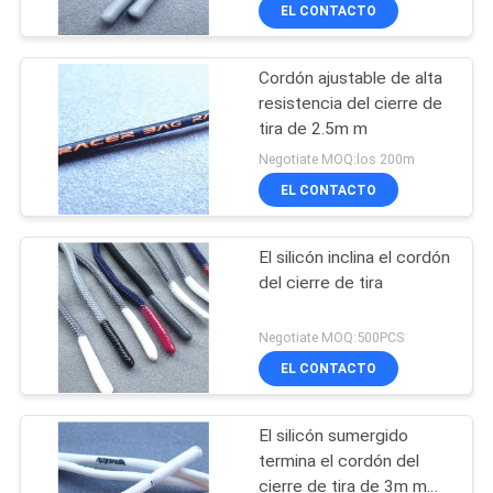
EL CONTACTO
CONTROL
Cordón ajustable de alta
DE
resistencia del cierre de
CALIDAD
tira de 2.5m m
Negotiate MOQ:los 200m
ÉNTRENOS
EL CONTACTO
EN
El silicón inclina el cordón
CONTACTO
del cierre de tira
CON
Negotiate MOQ:500PCS
EL CONTACTO
PIDA
UNA
El silicón sumergido
CITA
termina el cordón del
cierre de tira de 3m m