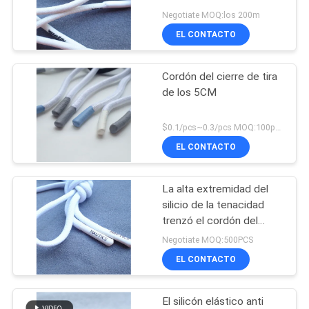
para la ropa de deportes
Negotiate MOQ:los 200m
MAPA
EL CONTACTO
DEL
SITIO
Cordón del cierre de tira
de los 5CM
PRIVACY
$0.1/pcs~0.3/pcs MOQ:100pcs
POLICY
EL CONTACTO
La alta extremidad del
silicio de la tenacidad
trenzó el cordón del
cierre de tira
Negotiate MOQ:500PCS
EL CONTACTO
El silicón elástico anti