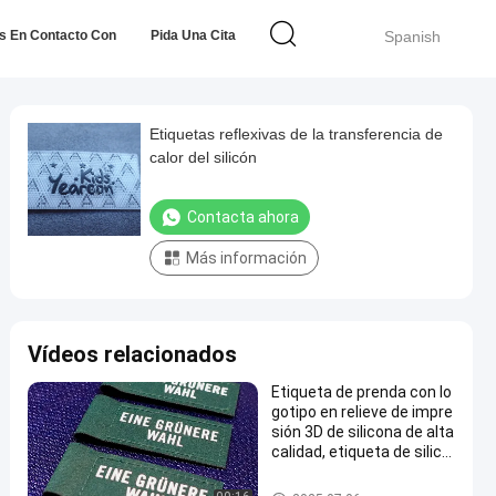
s En Contacto Con
Pida Una Cita
Spanish
Etiquetas reflexivas de la transferencia de
calor del silicón
Contacta ahora
Más información
Vídeos relacionados
Etiqueta de prenda con lo
gotipo en relieve de impre
sión 3D de silicona de alta
calidad, etiqueta de silico
na, transferencia de calor
para uso en ropa
Etiquetas de la transferencia d