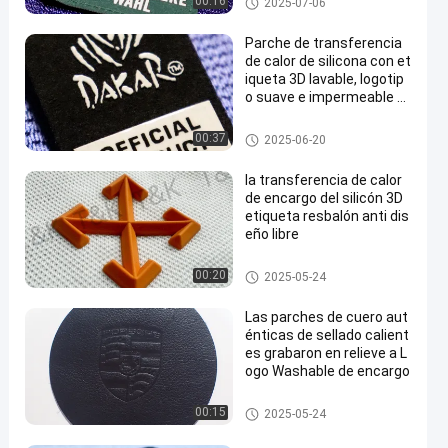
00:16
2025-07-06
e calor del silicón
Parche de transferencia
de calor de silicona con et
iqueta 3D lavable, logotip
o suave e impermeable p
ara camisetas, bolsos y z
apatos
Etiquetas de la transferencia d
00:37
2025-06-20
e calor del silicón
la transferencia de calor
de encargo del silicón 3D
etiqueta resbalón anti dis
eño libre
Etiquetas de la transferencia d
00:20
2025-05-24
e calor del silicón
Las parches de cuero aut
énticas de sellado calient
es grabaron en relieve a L
ogo Washable de encargo
Remiendos del cuero repujado
00:15
2025-05-24