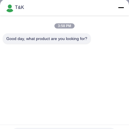
T&K
CONTROL
DE
3:58 PM
CALIDAD
Good day, what product are you looking for?
ÉNTRENOS
EN
CONTACTO
CON
PIDA
UNA
Suavidad grabada en relieve remiendos de goma amistosos del
CITA
PVC Logo Silicone 3D de Eco
Etiquetas de goma de la ropa
2023-05-23