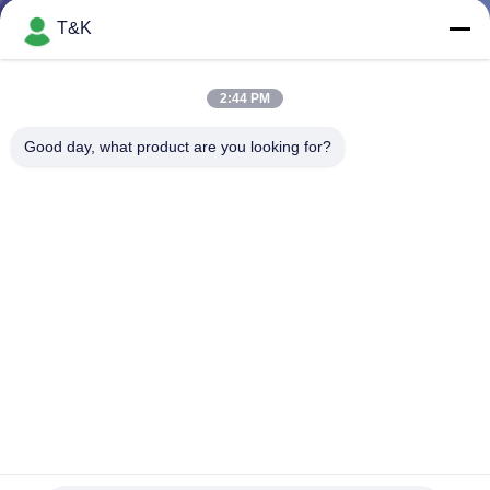
T&K
CONTROL
DE
2:44 PM
CALIDAD
Good day, what product are you looking for?
ÉNTRENOS
EN
CONTACTO
CON
PIDA
UNA
Las imágenes brillantes de la historieta del modelo planchan
CITA
las etiquetas de la transferencia de calor del silicón para la
ropa de los niños
Etiquetas de la transferencia de calor del silicón