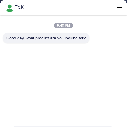
T&K
CONTROL
DE
9:48 PM
CALIDAD
Good day, what product are you looking for?
ÉNTRENOS
EN
CONTACTO
CON
PIDA
UNA
el silicón del efecto 3D transfiere imagen principal de sellado
CITA
caliente de la animación de la etiqueta de la ropa
Etiquetas de la transferencia de calor del silicón