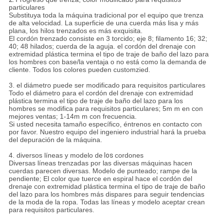
particulares
Substituya toda la máquina tradicional por el equipo que trenza
de alta velocidad.
La superficie de una cuerda más lisa y más
plana, los hilos trenzados es más exquisita.
El cordón trenzado consiste en 3 torcido; eje 8; filamento 16; 32;
40; 48 hilados; cuerda de la aguja. el cordón del drenaje con
extremidad plástica termina el tipo de traje de baño del lazo para
los hombres con base/la ventaja o no está como la demanda de
cliente.
Todos los colores pueden customzied.
3.
el diámetro puede ser modificado para requisitos particulares
Todo el diámetro para el cordón del drenaje con extremidad
plástica termina el tipo de traje de baño del lazo para los
hombres se modifica para requisitos particulares; 5m m en con
mejores ventas; 1-14m m con frecuencia.
Si usted necesita tamaño específico, éntrenos en contacto con
por favor. Nuestro equipo del ingeniero industrial hará la prueba
del depuración de la máquina.
4.
diversos líneas y modelo de
los
cordones
Diversas líneas trenzadas por las diversas máquinas hacen
cuerdas parecen diversas.
Modelo de punteado; rampe de la
pendiente; El color que tuerce en espiral hace el cordón del
drenaje con extremidad plástica termina el tipo de traje de baño
del lazo para los hombres más dispares para seguir tendencias
de la moda de la ropa.
Todas las líneas y modelo aceptar crean
para requisitos particulares.