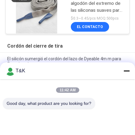
algodón del extremo de
las siliconas suaves para
las camisetas
$0.3~0.45/pcs MOQ:500pcs
modificaron
EL CONTACTO
extremidades del silicón
para requisitos
particulares
Cordón del cierre de tira
El silicón sumergió el cordón del lazo de Dyeable 4m m para
Sweatpants
T&K
El silicón sumergido termina el cordón del cierre de tira de 3m
m para la ropa de deportes
11:42 AM
Cordón trenzado de encargo 100% del lazo del poliéster 5m m
del logotipo
Good day, what product are you looking for?
Categorías Populares
Todos
La Ropa Marca 
Etiquetas De La 