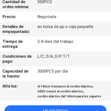
Cantidad de
500PCS
orden mínima:
CONTROL
Precio:
Negotiate
DE
Detalles de
en bolsa de pp o caja pequeña
CALIDAD
empaquetado:
Tiempo de
5-8 días del trabajo
ÉNTRENOS
entrega:
EN
Condiciones de
L/C, D/A, D/P, T/T
CONTACTO
pago:
CON
Capacidad de
3000PCS por día
la fuente:
PIDA
Alta luz:
,
el 140cm trenzaron el cordón elástico
,
OEKO trenzó el cordón elástico
UNA
cordón elástico del 140cm para los zapatos
CITA