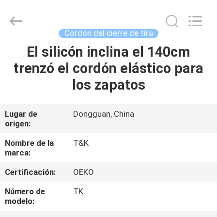
-
2026
T&K
Garment
Accessories
Cordón del cierre de tira
Co.,Ltd.
All
Rights
El silicón inclina el 140cm
HOGAR
Reserved.
trenzó el cordón elástico para
PRODUCTOS
los zapatos
SOBRE
Lugar de
Dongguan, China
origen:
NOSOTROS
Nombre de la
T&K
marca:
VIAJE
Certificación:
OEKO
DE
LA
Número de
TK
modelo:
FÁBRICA