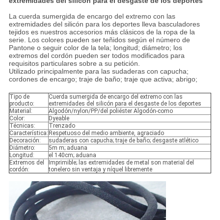
extremidades del silicón para el desgaste de los deportes
La cuerda sumergida de encargo del extremo con las
extremidades del silicón para los deportes lleva basculadores
tejidos es nuestros accesorios más clásicos de la ropa de la
serie. Los colores pueden ser teñidos según el número de
Pantone o seguir color de la tela; longitud; diámetro; los
extremos del cordón pueden ser todos modificados para
requisitos particulares sobre a su petición.
Utilizado principalmente para las sudaderas con capucha;
cordones de encargo; traje de baño; traje que activa; abrigo;
Tipo de
Cuerda sumergida de encargo del extremo con las
producto:
extremidades del silicón para el desgaste de los deportes
Material:
Algodón/nylon/PP/del poliéster Algodón-como
Color:
Dyeable
Técnicas:
Trenzado
Característica:
Respetuoso del medio ambiente, agraciado
Decoración:
sudaderas con capucha; traje de baño; desgaste atlético
Diámetro:
5m m; aduana
Longitud:
el 140cm; aduana
Extremos del
Imprimible; las extremidades de metal son material del
cordón:
tonelero sin ventaja y níquel libremente