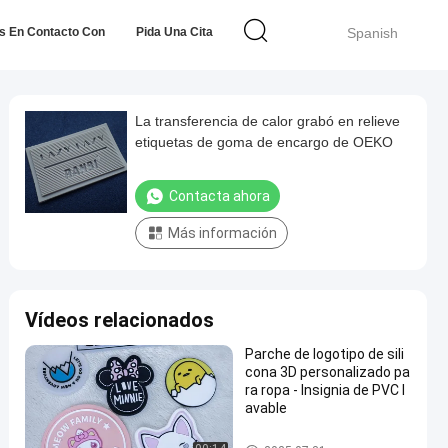
s En Contacto Con
Pida Una Cita
Spanish
La transferencia de calor grabó en relieve
etiquetas de goma de encargo de OEKO
Contacta ahora
Más información
Vídeos relacionados
Parche de logotipo de sili
cona 3D personalizado pa
ra ropa - Insignia de PVC l
avable
Etiquetas de goma de la ropa