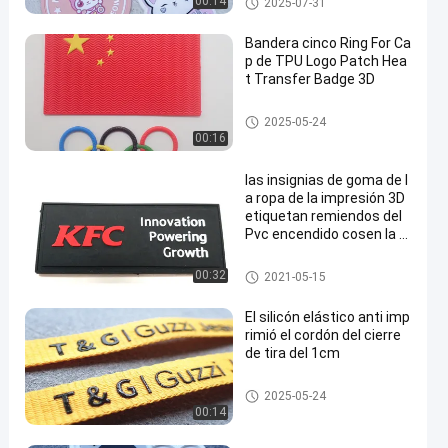
00:14
2025-07-31
Bandera cinco Ring For Ca
p de TPU Logo Patch Hea
t Transfer Badge 3D
Remiendos de encargo de la r
2025-05-24
opa
00:16
las insignias de goma de l
a ropa de la impresión 3D
etiquetan remiendos del
Pvc encendido cosen la r
opa
Etiquetas de goma de la ropa
00:32
2021-05-15
El silicón elástico anti imp
rimió el cordón del cierre
de tira del 1cm
Cordón del cierre de tira
2025-05-24
00:14