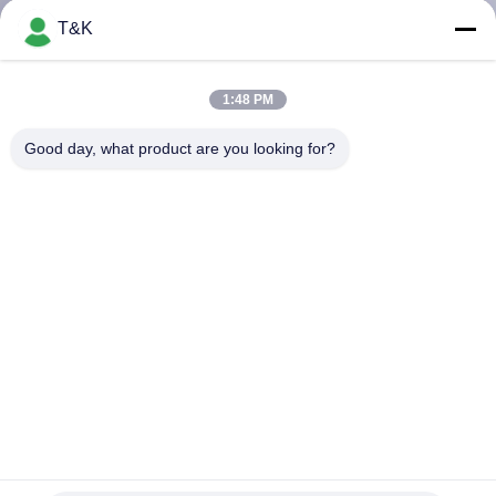
T&K
CONTROL
DE
1:48 PM
CALIDAD
Good day, what product are you looking for?
ÉNTRENOS
EN
CONTACTO
CON
PIDA
UNA
Un doblez lateral cose en las etiquetas de goma del PVC del
CITA
silicón de OEKO
Etiquetas de goma de la ropa
2021-12-10