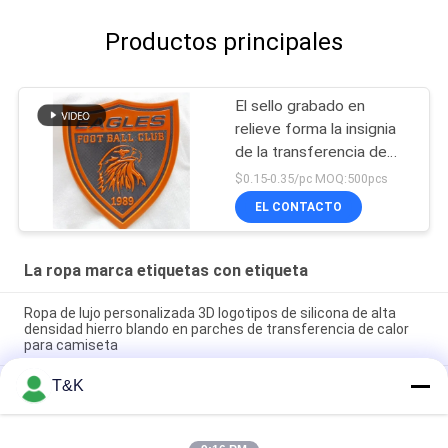
Productos principales
El sello grabado en
relieve forma la insignia
de la transferencia de
calor TPU para Team
$0.15-0.35/pc MOQ:500pcs
Apparel
EL CONTACTO
La ropa marca etiquetas con etiqueta
Ropa de lujo personalizada 3D logotipos de silicona de alta
densidad hierro blando en parches de transferencia de calor
para camiseta
T&K
Fibra modificada para requisitos particulares que planta el
logotipo suave 3D de la transferencia de la PU del silicón de
cuero de la etiqueta