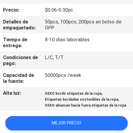
Precio:
$0.06-0.30pc
CONTROL
Detalles de
50pcs, 100pcs, 200pcs en bolso de
DE
empaquetado:
OPP
CALIDAD
Tiempo de
8-10 días laborables
entrega:
ÉNTRENOS
Condiciones de
L/C, T/T
EN
pago:
CONTACTO
Capacidad de
50000pcs /week
la fuente:
CON
Alta luz:
,
OEKO bordó etiquetas de la ropa
,
Etiquetas bordadas sostenibles de la ropa
PIDA
OEKO ahuecan hacia fuera etiquetas de la ropa
UNA
CITA
MEJOR PRECIO