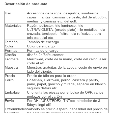
Descripción de producto
Uso
Accesorios de la ropa: casquillos, sombreros,
capas, mantas, camisas de vestir, dril de algodón,
medias, y camisas etc. del golf.
Materiales
Rayón, poliéster, hilo luminoso, hilo
ULTRAVIOLETA, (oro/de plata) hilo metálico, tela
cruzada, terciopelo, fieltro, tela reflexiva u otra
tela especial etc.
Tamaño
Tamaño de encargo
Color
Color de encargo
Formas
Formas de encargo
Diseño
diseño 2d/3d/customer.
Frontera
Merrowed, corte de la mano, corte del calor, laser
cortó el etc.
Muestra
Muestras gratuitas de la ayuda, coste de envío en
lado del cliente.
Precio
Precio de fábrica para la orden.
Forro
Coser-en, Hierro-en, perno, cáscara y palillo,
paño, papel, gancho y mirada, espacio en blanco
seguros detrás etc.
Embalaje
Uno junta las piezas por el bolso de OPP, varios
pedazos por el cartón
Envío
Por DHL/UPS/FEDEX, TNTetc, alrededor de 3-
5days llegó allí.
Extremidades
Valórelo es precio áspero, necesidad del precio de