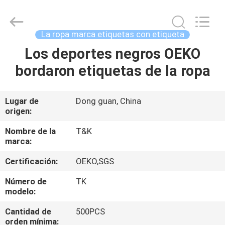
-
2026
T&K
Garment
Accessories
La ropa marca etiquetas con etiqueta
Co.,Ltd.
All
Rights
Los deportes negros OEKO
HOGAR
Reserved.
bordaron etiquetas de la ropa
PRODUCTOS
Lugar de
Dong guan, China
origen:
SOBRE
NOSOTROS
Nombre de la
T&K
marca:
Certificación:
OEKO,SGS
VIAJE
DE
Número de
TK
modelo:
LA
Cantidad de
500PCS
FÁBRICA
orden mínima: